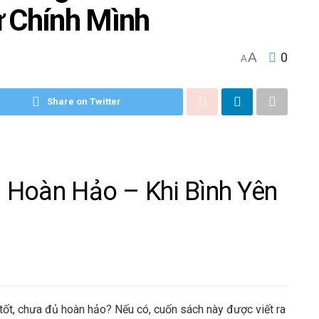
ừ Chính Mình
A
0
A
Share on Twitter
 Hoàn Hảo – Khi Bình Yên
h
 tốt, chưa đủ hoàn hảo? Nếu có, cuốn sách này được viết ra