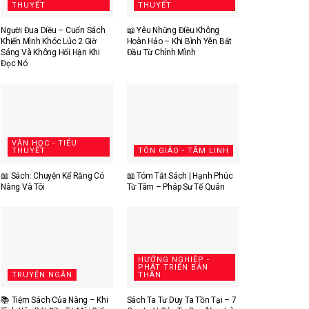
THUYẾT
THUYẾT
Người Đua Diều – Cuốn Sách
📖 Yêu Những Điều Không
Khiến Mình Khóc Lúc 2 Giờ
Hoàn Hảo – Khi Bình Yên Bắt
Sáng Và Không Hối Hận Khi
Đầu Từ Chính Mình
Đọc Nó
VĂN HỌC - TIỂU
THUYẾT
TÔN GIÁO - TÂM LINH
📖 Sách: Chuyện Kể Rằng Có
📖 Tóm Tắt Sách | Hạnh Phúc
Nàng Và Tôi
Từ Tâm – Pháp Sư Tế Quân
HƯỚNG NGHIỆP -
PHÁT TRIỂN BẢN
TRUYỆN NGẮN
THÂN
📚 Tiệm Sách Của Nàng – Khi
Sách Ta Tư Duy Ta Tồn Tại – 7