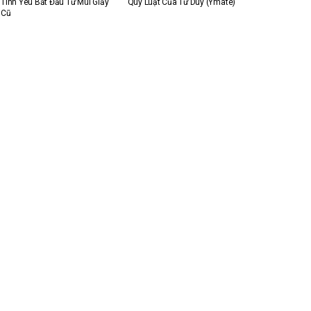
Tình Yêu Bắt Đầu Từ Mùi Giấy
Quy Luật Của Tư Duy (Ymate)
Cũ