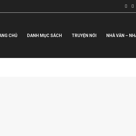
ANG CHỦ
DANH MỤC SÁCH
TRUYỆN NÓI
NHÀ VĂN – NH