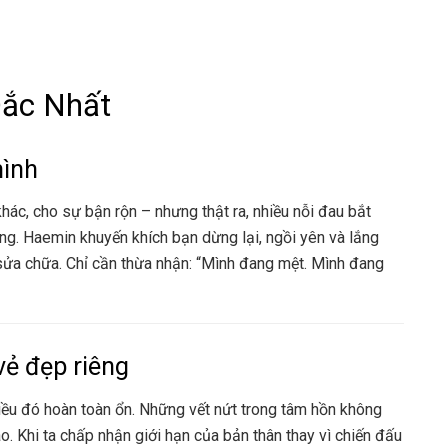
Đắc Nhất
mình
hác, cho sự bận rộn – nhưng thật ra, nhiều nỗi đau bắt
ong. Haemin khuyến khích bạn dừng lại, ngồi yên và lắng
sửa chữa. Chỉ cần thừa nhận: “Mình đang mệt. Mình đang
vẻ đẹp riêng
điều đó hoàn toàn ổn. Những vết nứt trong tâm hồn không
ào. Khi ta chấp nhận giới hạn của bản thân thay vì chiến đấu