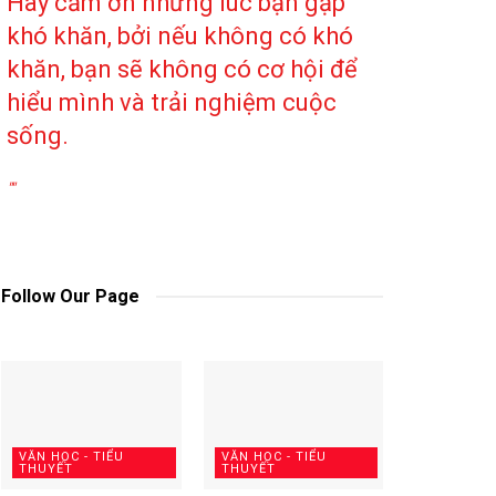
Hãy cảm ơn những lúc bạn gặp
khó khăn, bởi nếu không có khó
khăn, bạn sẽ không có cơ hội để
hiểu mình và trải nghiệm cuộc
sống.
""
Follow Our Page
VĂN HỌC - TIỂU
VĂN HỌC - TIỂU
THUYẾT
THUYẾT