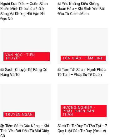
Người Đua Diều – Cuốn Sách
📖 Yêu Những Điều Không
Khiến Mình Khóc Lúc 2 Giờ
Hoàn Hảo – Khi Bình Yên Bắt
Sáng Và Không Hối Hận Khi
Đầu Từ Chính Mình
Đọc Nó
VĂN HỌC - TIỂU
THUYẾT
TÔN GIÁO - TÂM LINH
📖 Sách: Chuyện Kể Rằng Có
📖 Tóm Tắt Sách | Hạnh Phúc
Nàng Và Tôi
Từ Tâm – Pháp Sư Tế Quân
HƯỚNG NGHIỆP -
PHÁT TRIỂN BẢN
TRUYỆN NGẮN
THÂN
📚 Tiệm Sách Của Nàng – Khi
Sách Ta Tư Duy Ta Tồn Tại – 7
Tình Yêu Bắt Đầu Từ Mùi Giấy
Quy Luật Của Tư Duy (Ymate)
Cũ