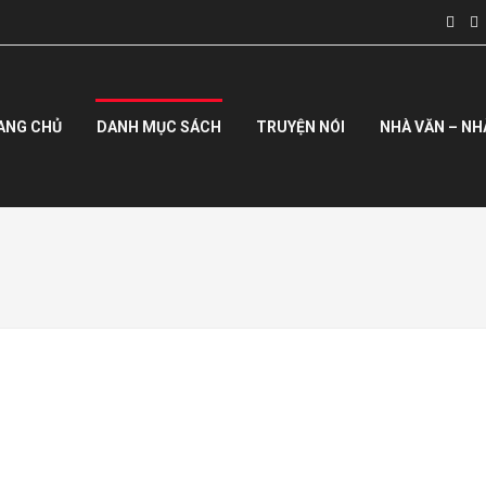
ANG CHỦ
DANH MỤC SÁCH
TRUYỆN NÓI
NHÀ VĂN – NH