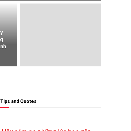
ay
ng
inh
Tips and Quotes