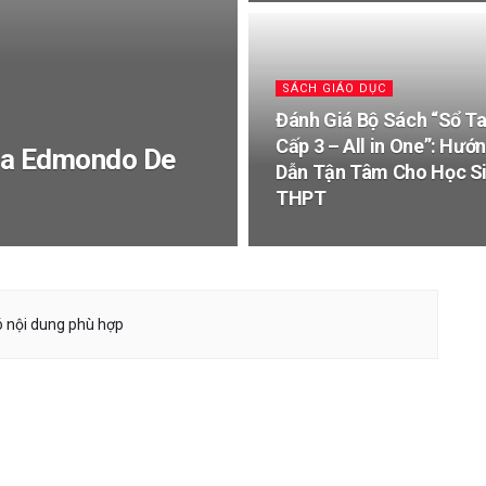
SÁCH GIÁO DỤC
Đánh Giá Bộ Sách “Sổ T
Cấp 3 – All in One”: Hướ
ủa Edmondo De
Dẫn Tận Tâm Cho Học S
THPT
 nội dung phù hợp