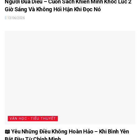
Người Đua Diều – Cuốn Sách Khiến Mình Khóc Lúc 2
Giờ Sáng Và Không Hối Hận Khi Đọc Nó
13/06/2026
VĂN HỌC - TIỂU THUYẾT
📖 Yêu Những Điều Không Hoàn Hảo – Khi Bình Yên
Bắt Đầu Từ Chính Mình