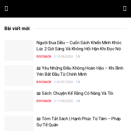
Bài viết mới
Người Đua Diều – Cuốn Sách Khiến Mình Khóc
Lúc 2 Giờ Sáng Và Không Hối Hận Khi Đọc Nó
DOCSACH
13/06/2026
0
📖 Yêu Những Điều Không Hoàn Hảo – Khi Bình
Yên Bắt Đầu Từ Chính Mình
DOCSACH
03/07/2026
0
📖 Sách: Chuyện Kể Rằng Có Nàng Và Tôi
DOCSACH
11/06/2026
0
📖 Tóm Tắt Sách | Hạnh Phúc Từ Tâm – Pháp
Sư Tế Quân