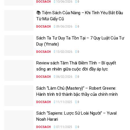
DOCSACH
10/06/2026
0
📚 Tiệm Sách Của Nàng – Khi Tình Yêu Bắt Đầu
Từ Mùi Giấy Cũ
DOCSACH
09/06/2026
0
Sách Ta Tư Duy Ta Tồn Tại – 7 Quy Luật Của Tư
Duy (Ymate)
DOCSACH
13/02/2026
0
Review sách Tâm Thái Điềm Tĩnh – Bí quyết
sống an nhiên giữa cuộc đời đầy áp lực
DOCSACH
06/02/2026
0
Sách “Làm Chủ (Mastery)” – Robert Greene:
Hành trình trở thành bậc thầy của chính mình
DOCSACH
11/11/2025
0
Sách “Sapiens: Lược Sử Loài Người” – Yuval
Noah Harari
DOCSACH
07/11/2025
0