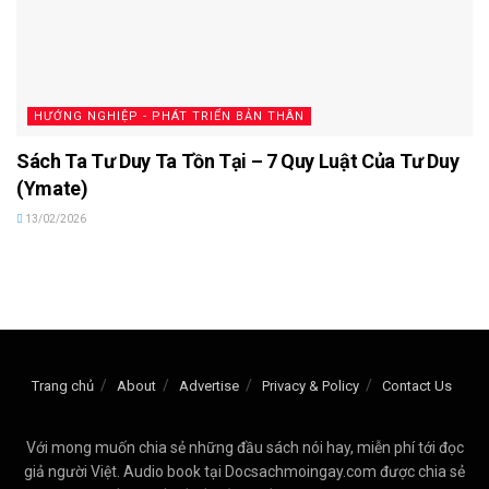
HƯỚNG NGHIỆP - PHÁT TRIỂN BẢN THÂN
Sách Ta Tư Duy Ta Tồn Tại – 7 Quy Luật Của Tư Duy
(Ymate)
13/02/2026
Trang chủ
About
Advertise
Privacy & Policy
Contact Us
Với mong muốn chia sẻ những đầu sách nói hay, miễn phí tới đọc
giả người Việt. Audio book tại Docsachmoingay.com được chia sẻ