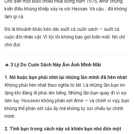
Cho đến một buổi chiều mùa đông năm 1975, Amir chứng
kiến điều khủng khiếp xảy ra với Hassan. Và cậu… đã không
làm gì cả.
Đó là khoảnh khắc kéo dài suốt cả cuốn sách — suốt cả
cuộc đời nhân vật. Vì tội lỗi không bao giờ biến mất. Nó chỉ
chờ đợi.
🔥
3 Lý Do Cuốn Sách Này Ám Ảnh Mình Mãi
1. Nó buộc bạn phải nhìn lại những lần mình đã hèn nhát
Không phải hèn nhát theo nghĩa to tát. Là những lần bạn im
lặng khi đáng lẽ phải lên tiếng. Những lần bạn quay đi vì sợ
liên luỵ. Hosseini không phán xét Amir — và chính vì vậy, bạn
không thể phán xét cậu ấy mà không tự soi chiếu lại chính
mình.
2. Tình bạn trong sách này sẽ khiến bạn nhớ đến một