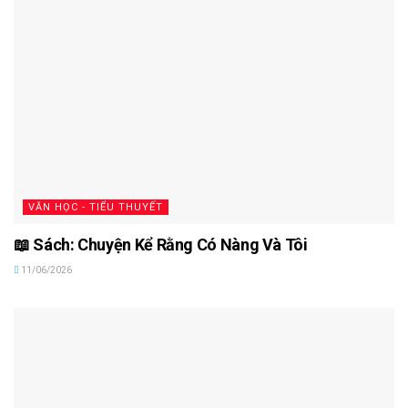
VĂN HỌC - TIỂU THUYẾT
📖 Sách: Chuyện Kể Rằng Có Nàng Và Tôi
11/06/2026