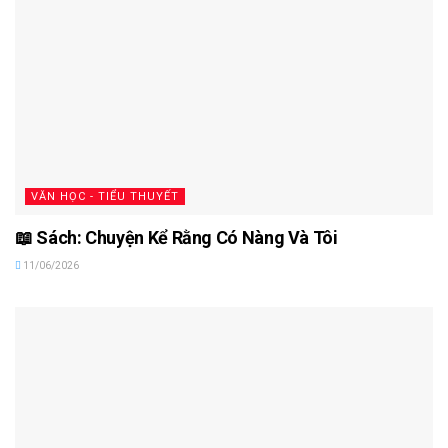
VĂN HỌC - TIỂU THUYẾT
📖 Sách: Chuyện Kể Rằng Có Nàng Và Tôi
11/06/2026