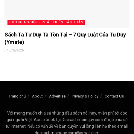
HƯỚNG NGHIỆP - PHÁT TRIỂN BẢN THÂN
Sách Ta Tư Duy Ta Tồn Tại – 7 Quy Luật Của Tư Duy
(Ymate)
13/02/2026
Trang chủ
About
Advertise
Privacy & Policy
Contact Us
Với mong muốn chia sẻ những đầu sách nói hay, miễn phí tới đọc
giả người Việt. Audio book tại Docsachmoingay.com được chia sẻ
từ Internet. Nếu có vấn đề về bản quyền vui lòng liên hệ theo email:
docsachmoingay.com@gmail.com