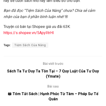
hãy để cuốn sách nhỏ này làm điều đó cho bạn.
Bạn đã đọc “Tiệm Sách Của Nàng” chưa? Chia sẻ cảm
nhận của bạn ở phần bình luận nhé!
🌸
Truyện có bán tại Shopee giá ưu đãi 63K:
https://s.shopee.vn/5ApylItrHI
Tags:
Tiệm Sách Của Nàng
Bài viết trước
Sách Ta Tư Duy Ta Tồn Tại – 7 Quy Luật Của Tư Duy
(Ymate)
Bài sau
📖 Tóm Tắt Sách | Hạnh Phúc Từ Tâm – Pháp Sư Tế
Quân