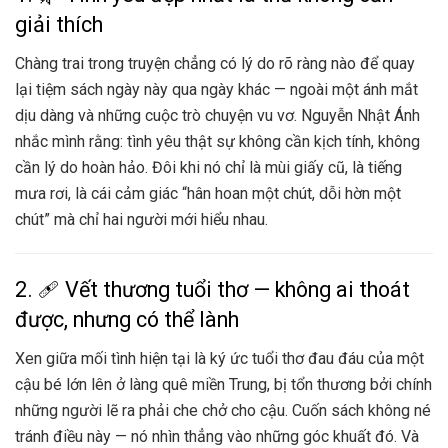
giải thích
Chàng trai trong truyện chẳng có lý do rõ ràng nào để quay
lại tiệm sách ngày này qua ngày khác — ngoài một ánh mắt
dịu dàng và những cuộc trò chuyện vu vơ. Nguyễn Nhật Ánh
nhắc mình rằng: tình yêu thật sự không cần kịch tính, không
cần lý do hoàn hảo. Đôi khi nó chỉ là mùi giấy cũ, là tiếng
mưa rơi, là cái cảm giác “hân hoan một chút, dỗi hờn một
chút” mà chỉ hai người mới hiểu nhau.
2. 🩹 Vết thương tuổi thơ — không ai thoát
được, nhưng có thể lành
Xen giữa mối tình hiện tại là ký ức tuổi thơ đau đáu của một
cậu bé lớn lên ở làng quê miền Trung, bị tổn thương bởi chính
những người lẽ ra phải che chở cho cậu. Cuốn sách không né
tránh điều này — nó nhìn thẳng vào những góc khuất đó. Và