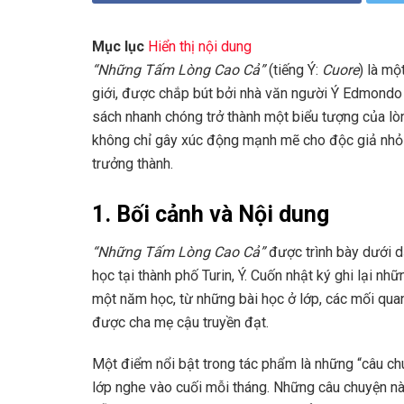
Mục lục
Hiển thị nội dung
“Những Tấm Lòng Cao Cả”
(tiếng Ý:
Cuore
) là mộ
giới, được chắp bút bởi nhà văn người Ý Edmondo
sách nhanh chóng trở thành một biểu tượng của lòn
không chỉ gây xúc động mạnh mẽ cho độc giả nhỏ 
trưởng thành.
1. Bối cảnh và Nội dung
“Những Tấm Lòng Cao Cả”
được trình bày dưới dạ
học tại thành phố Turin, Ý. Cuốn nhật ký ghi lại n
một năm học, từ những bài học ở lớp, các mối quan
được cha mẹ cậu truyền đạt.
Một điểm nổi bật trong tác phẩm là những “câu ch
lớp nghe vào cuối mỗi tháng. Những câu chuyện nà