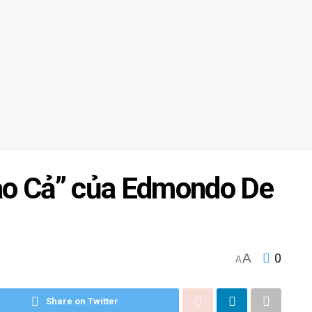
o Cả” của Edmondo De
A
0
A
Share on Twitter