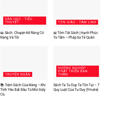
VĂN HỌC - TIỂU
THUYẾT
TÔN GIÁO - TÂM LINH
📖 Sách: Chuyện Kể Rằng Có
📖 Tóm Tắt Sách | Hạnh Phúc
Nàng Và Tôi
Từ Tâm – Pháp Sư Tế Quân
HƯỚNG NGHIỆP -
PHÁT TRIỂN BẢN
TRUYỆN NGẮN
THÂN
📚 Tiệm Sách Của Nàng – Khi
Sách Ta Tư Duy Ta Tồn Tại – 7
Tình Yêu Bắt Đầu Từ Mùi Giấy
Quy Luật Của Tư Duy (Ymate)
Cũ