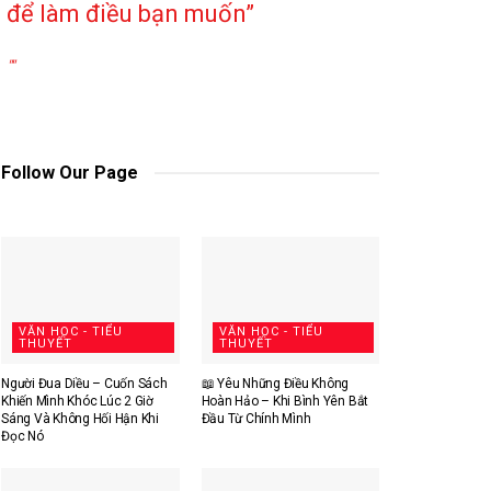
để làm điều bạn muốn”
""
Follow Our Page
VĂN HỌC - TIỂU
VĂN HỌC - TIỂU
THUYẾT
THUYẾT
Người Đua Diều – Cuốn Sách
📖 Yêu Những Điều Không
Khiến Mình Khóc Lúc 2 Giờ
Hoàn Hảo – Khi Bình Yên Bắt
Sáng Và Không Hối Hận Khi
Đầu Từ Chính Mình
Đọc Nó