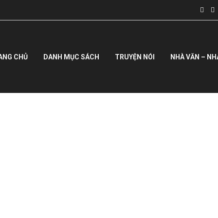
ANG CHỦ
DANH MỤC SÁCH
TRUYỆN NÓI
NHÀ VĂN – NH