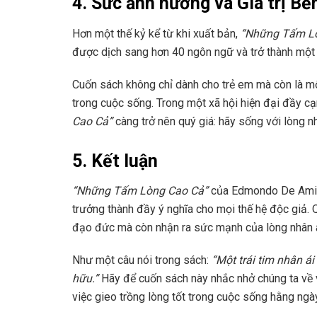
4. Sức ảnh hưởng và Giá trị Bề
Hơn một thế kỷ kể từ khi xuất bản,
“Những Tấm L
được dịch sang hơn 40 ngôn ngữ và trở thành một p
Cuốn sách không chỉ dành cho trẻ em mà còn là một 
trong cuộc sống. Trong một xã hội hiện đại đầy cạ
Cao Cả”
càng trở nên quý giá: hãy sống với lòng nh
5. Kết luận
“Những Tấm Lòng Cao Cả”
của Edmondo De Amici
trưởng thành đầy ý nghĩa cho mọi thế hệ độc giả. 
đạo đức mà còn nhận ra sức mạnh của lòng nhân ái
Như một câu nói trong sách:
“Một trái tim nhân ái
hữu.”
Hãy để cuốn sách này nhắc nhở chúng ta về 
việc gieo trồng lòng tốt trong cuộc sống hằng ngà