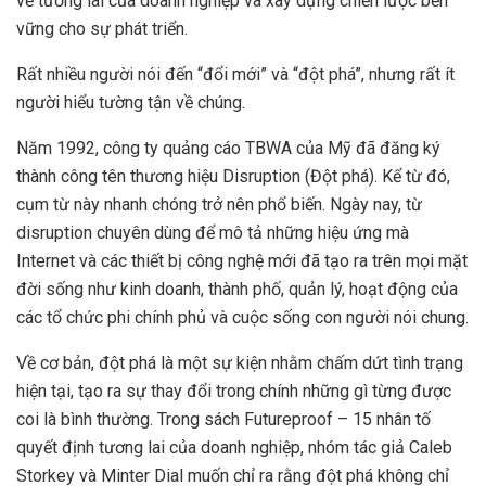
về tương lai của doanh nghiệp và xây dựng chiến lược bền
vững cho sự phát triển.
Rất nhiều người nói đến “đổi mới” và “đột phá”, nhưng rất ít
người hiểu tường tận về chúng.
Năm 1992, công ty quảng cáo TBWA của Mỹ đã đăng ký
thành công tên thương hiệu Disruption (Đột phá). Kể từ đó,
cụm từ này nhanh chóng trở nên phổ biến. Ngày nay, từ
disruption chuyên dùng để mô tả những hiệu ứng mà
Internet và các thiết bị công nghệ mới đã tạo ra trên mọi mặt
đời sống như kinh doanh, thành phố, quản lý, hoạt động của
các tổ chức phi chính phủ và cuộc sống con người nói chung.
Về cơ bản, đột phá là một sự kiện nhằm chấm dứt tình trạng
hiện tại, tạo ra sự thay đổi trong chính những gì từng được
coi là bình thường. Trong sách Futureproof – 15 nhân tố
quyết định tương lai của doanh nghiệp, nhóm tác giả Caleb
Storkey và Minter Dial muốn chỉ ra rằng đột phá không chỉ