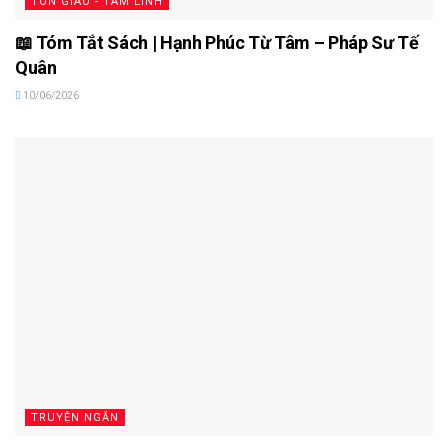
TÔN GIÁO - TÂM LINH
📖 Tóm Tắt Sách | Hạnh Phúc Từ Tâm – Pháp Sư Tế
Quân
10/06/2026
TRUYỆN NGẮN