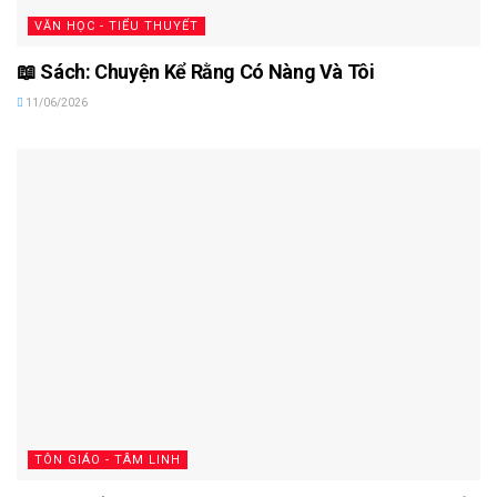
VĂN HỌC - TIỂU THUYẾT
📖 Sách: Chuyện Kể Rằng Có Nàng Và Tôi
11/06/2026
TÔN GIÁO - TÂM LINH