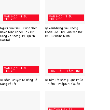
VĂN HỌC - TIỂU
VĂN HỌC - TIỂU
THUYẾT
THUYẾT
Người Đua Diều – Cuốn Sách
📖 Yêu Những Điều Không
Khiến Mình Khóc Lúc 2 Giờ
Hoàn Hảo – Khi Bình Yên Bắt
Sáng Và Không Hối Hận Khi
Đầu Từ Chính Mình
Đọc Nó
VĂN HỌC - TIỂU
THUYẾT
TÔN GIÁO - TÂM LINH
📖 Sách: Chuyện Kể Rằng Có
📖 Tóm Tắt Sách | Hạnh Phúc
Nàng Và Tôi
Từ Tâm – Pháp Sư Tế Quân
HƯỚNG NGHIỆP -