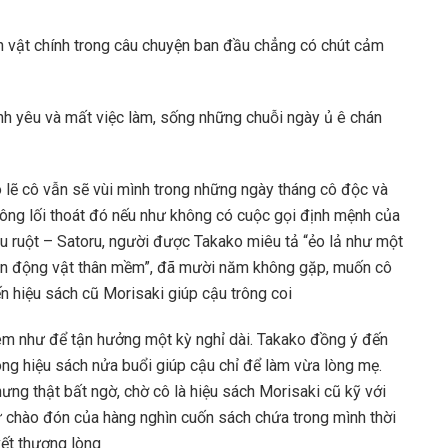
ân vật chính trong câu chuyện ban đầu chẳng có chút cảm
tình yêu và mất việc làm, sống những chuỗi ngày ủ ê chán
 lẽ cô vẫn sẽ vùi mình trong những ngày tháng cô độc và
ông lối thoát đó nếu như không có cuộc gọi định mệnh của
u ruột – Satoru, người được Takako miêu tả “ẻo lả như một
n động vật thân mềm”, đã mười năm không gặp, muốn cô
n hiệu sách cũ Morisaki giúp cậu trông coi
m như để tận hưởng một kỳ nghỉ dài. Takako đồng ý đến
ông hiệu sách nửa buổi giúp cậu chỉ để làm vừa lòng mẹ.
ưng thật bất ngờ, chờ cô là hiệu sách Morisaki cũ kỹ với
 chào đón của hàng nghìn cuốn sách chứa trong mình thời
vết thương lòng