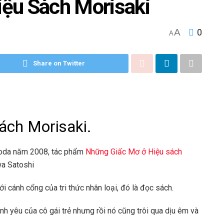
ệu Sách Morisaki
A
0
A
Share on Twitter
ách Morisaki.
yoda năm 2008, tác phẩm
Những Giấc Mơ ở Hiệu sách
wa Satoshi
 cánh cổng của tri thức nhân loại, đó là đọc sách.
h yêu của cô gái trẻ nhưng rồi nó cũng trôi qua dịu êm và