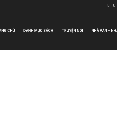
ANG CHỦ
DANH MỤC SÁCH
TRUYỆN NÓI
NHÀ VĂN – NH