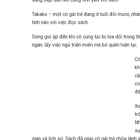
Takako – một cô gái trẻ đang ở tuổi đôi mươi, nh
tình nào với việc đọc sách.
Sóng gió ập đến khi cô cùng lúc bị lừa dối trong 
ngán, lấy việc ngủ triền miên mà bỏ quên hiện tại.
Có
kh
cậ
co
đế
Xe
tr
Nh
sự
gian và lịch sử. Sách đã giúp cô gái trẻ chữa lành 