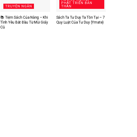
PHÁT TRIỂN BẢN
TRUYỆN NGẮN
THÂN
📚 Tiệm Sách Của Nàng – Khi
Sách Ta Tư Duy Ta Tồn Tại – 7
Tình Yêu Bắt Đầu Từ Mùi Giấy
Quy Luật Của Tư Duy (Ymate)
Cũ