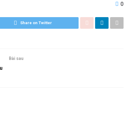
0
Share on Twitter
Bài sau
ều