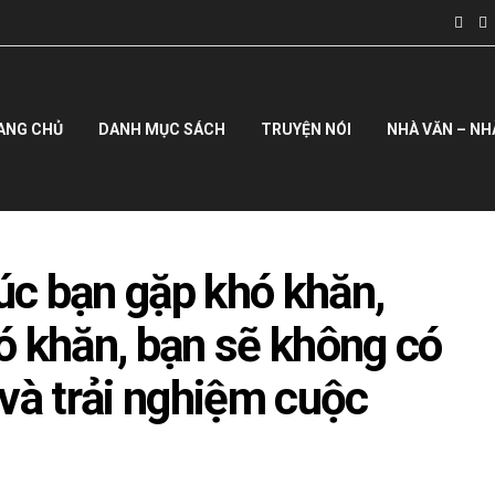
ANG CHỦ
DANH MỤC SÁCH
TRUYỆN NÓI
NHÀ VĂN – NH
úc bạn gặp khó khăn,
ó khăn, bạn sẽ không có
 và trải nghiệm cuộc