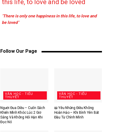
this life, to love and be loved
"
There is only one happiness in this life, to love and
be loved
"
Follow Our Page
VĂN HỌC - TIỂU
VĂN HỌC - TIỂU
THUYẾT
THUYẾT
Người Đua Diều – Cuốn Sách
📖 Yêu Những Điều Không
Khiến Mình Khóc Lúc 2 Giờ
Hoàn Hảo – Khi Bình Yên Bắt
Sáng Và Không Hối Hận Khi
Đầu Từ Chính Mình
Đọc Nó