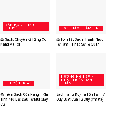
VĂN HỌC - TIỂU
THUYẾT
TÔN GIÁO - TÂM LINH
📖 Sách: Chuyện Kể Rằng Có
📖 Tóm Tắt Sách | Hạnh Phúc
Nàng Và Tôi
Từ Tâm – Pháp Sư Tế Quân
HƯỚNG NGHIỆP -
PHÁT TRIỂN BẢN
TRUYỆN NGẮN
THÂN
📚 Tiệm Sách Của Nàng – Khi
Sách Ta Tư Duy Ta Tồn Tại – 7
Tình Yêu Bắt Đầu Từ Mùi Giấy
Quy Luật Của Tư Duy (Ymate)
Cũ