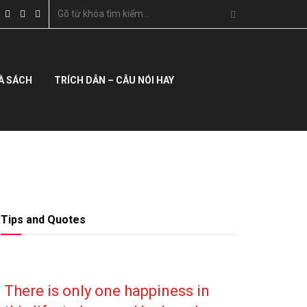
À SÁCH
TRÍCH DẪN – CÂU NÓI HAY
Tips and Quotes
There is only one happiness in