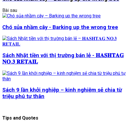
Bài sau
Chó sủa nhầm cây - Barking up the wrong tree
Sách Nhặt tiền với thị trường bán lẻ - 𝐇𝐀𝐒𝐇𝐓𝐀𝐆
𝐍𝐎.𝟑 𝐑𝐄𝐓𝐀𝐈𝐋
Sách 9 lần khởi nghiệp – kinh nghiệm sẻ chia từ
triệu phú tự thân
Tips and Quotes