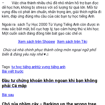
– Việc chia thành nhiều chủ đề nhỏ nhằm hỗ trợ bạn đọc
dễ học hơn, không bị stress với số lượng từ quá lớn. Mỗi từ
vựng đều có phát âm chuẩn, nhấn trọng âm, giải thích nghĩa đi
kèm, đáp ứng đúng nhu cầu của các bạn tự học tiếng Anh.
Ngoài ra sách Tự Học 2000 Từ Vựng Tiếng Anh còn được in
màu sắc bắt mắt, bố cục hợp lý, tạo cảm hứng thú vị khi học.
Một cuốn sách đáng đồng tiền bát gạo các chế ơi.
Xem sách trên Shopee
Xem sách trên Tiki
Chúc cả nhà chinh phục thành công môn ngoại ngữ phổ
biến & đáng yêu này nhé ♥♫
Tags:
tự học tiếng anh
từ vựng tiếng anh
Bài viết trước
Đầu tư chứng khoán khôn ngoan khi bạn không
phải Cá mập
Bài sau
Chó sủa nhầm cây – Barking up the wrong tree