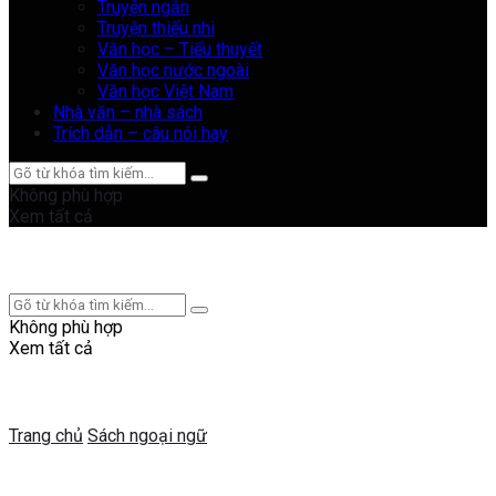
Truyện ngắn
Truyện thiếu nhi
Văn học – Tiểu thuyết
Văn học nước ngoài
Văn học Việt Nam
Nhà văn – nhà sách
Trích dẫn – câu nói hay
Không phù hợp
Xem tất cả
Không phù hợp
Xem tất cả
Trang chủ
Sách ngoại ngữ