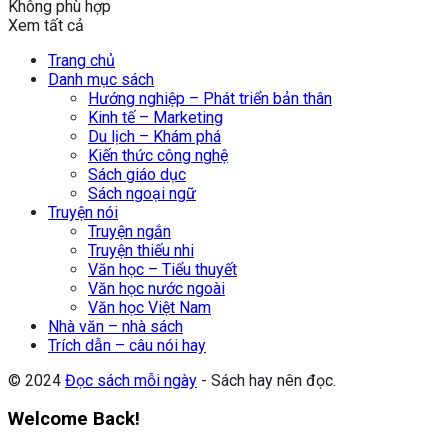
Không phù hợp
Xem tất cả
Trang chủ
Danh mục sách
Hướng nghiệp – Phát triển bản thân
Kinh tế – Marketing
Du lịch – Khám phá
Kiến thức công nghệ
Sách giáo dục
Sách ngoại ngữ
Truyện nói
Truyện ngắn
Truyện thiếu nhi
Văn học – Tiểu thuyết
Văn học nước ngoài
Văn học Việt Nam
Nhà văn – nhà sách
Trích dẫn – câu nói hay
© 2024
Đọc sách mỗi ngày
- Sách hay nên đọc.
Welcome Back!