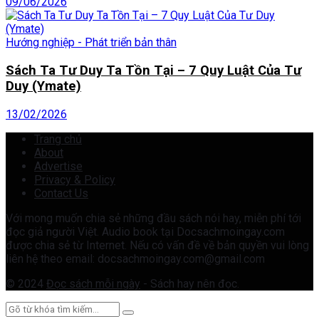
09/06/2026
Hướng nghiệp - Phát triển bản thân
Sách Ta Tư Duy Ta Tồn Tại – 7 Quy Luật Của Tư
Duy (Ymate)
13/02/2026
Trang chủ
About
Advertise
Privacy & Policy
Contact Us
Với mong muốn chia sẻ những đầu sách nói hay, miễn phí tới
đọc giả người Việt. Audio book tại Docsachmoingay.com
được chia sẻ từ Internet. Nếu có vấn đề về bản quyền vui lòng
liên hệ theo email: docsachmoingay.com@gmail.com
© 2024
Đọc sách mỗi ngày
- Sách hay nên đọc.