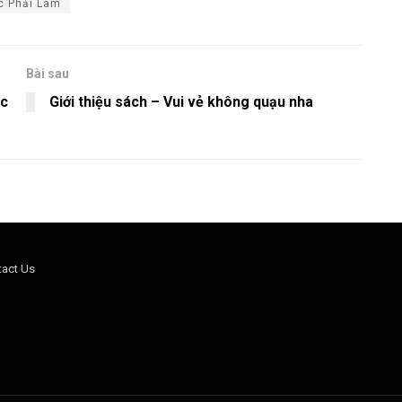
c Phải Làm
Bài sau
úc
Giới thiệu sách – Vui vẻ không quạu nha
tact Us