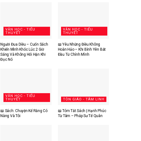
VĂN HỌC - TIỂU
VĂN HỌC - TIỂU
THUYẾT
THUYẾT
Người Đua Diều – Cuốn Sách
📖 Yêu Những Điều Không
Khiến Mình Khóc Lúc 2 Giờ
Hoàn Hảo – Khi Bình Yên Bắt
Sáng Và Không Hối Hận Khi
Đầu Từ Chính Mình
Đọc Nó
VĂN HỌC - TIỂU
THUYẾT
TÔN GIÁO - TÂM LINH
📖 Sách: Chuyện Kể Rằng Có
📖 Tóm Tắt Sách | Hạnh Phúc
Nàng Và Tôi
Từ Tâm – Pháp Sư Tế Quân