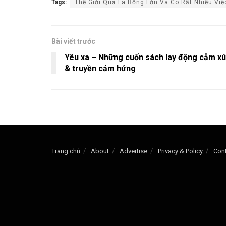
Tags:
Thế Giới Quả Là Rộng Lớn Và Có Rất Nhiều Việ
Bài viết trước
Yêu xa – Những cuốn sách lay động cảm x
& truyền cảm hứng
Trang chủ
About
Advertise
Privacy & Policy
Con