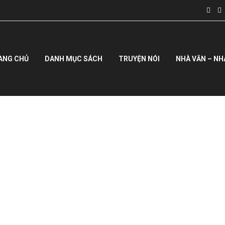
ANG CHỦ
DANH MỤC SÁCH
TRUYỆN NÓI
NHÀ VĂN – NH