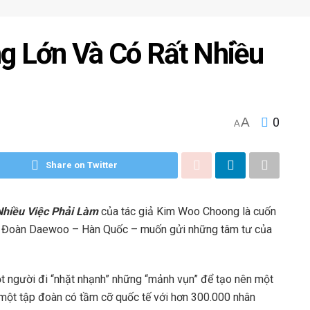
g Lớn Và Có Rất Nhiều
A
0
A
Share on Twitter
Nhiều Việc Phải Làm
của tác giả Kim Woo Choong là cuốn
Tập Đoàn Daewoo – Hàn Quốc – muốn gửi những tâm tư của
t người đi “nhặt nhạnh” những “mảnh vụn” để tạo nên một
n một tập đoàn có tầm cỡ quốc tế với hơn 300.000 nhân