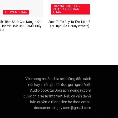
HƯỚNG NGHIỆP -
PHÁT TRIỂN BẢN
TRUYỆN NGẮN
THÂN
📚 Tiệm Sách Của Nàng – Khi
Sách Ta Tư Duy Ta Tồn Tại – 7
Tình Yêu Bắt Đầu Từ Mùi Giấy
Quy Luật Của Tư Duy (Ymate)
Cũ
Với mong muốn chia sẻ những đầu sách
nói hay, miễn phí tới đọc giả người Việt.
Audio book tại Docsachmoingay.com
được chia sẻ từ Internet. Nếu có vấn đề về
bản quyền vui lòng liên hệ theo email:
docsachmoingay.com@gmail.com