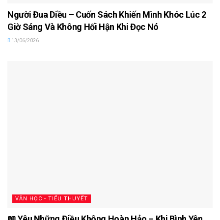
Người Đua Diều – Cuốn Sách Khiến Mình Khóc Lúc 2
Giờ Sáng Và Không Hối Hận Khi Đọc Nó
13/06/2026
VĂN HỌC - TIỂU THUYẾT
📖 Yêu Những Điều Không Hoàn Hảo – Khi Bình Yên