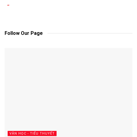
""
Follow Our Page
VĂN HỌC - TIỂU THUYẾT