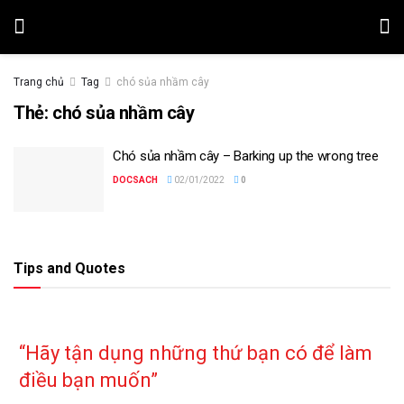
Trang chủ
Tag
chó sủa nhầm cây
Thẻ:
chó sủa nhầm cây
Chó sủa nhầm cây – Barking up the wrong tree
DOCSACH
02/01/2022
0
Tips and Quotes
“Hãy tận dụng những thứ bạn có để làm
điều bạn muốn”