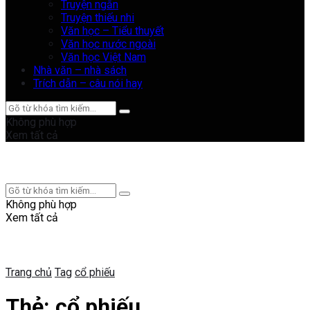
Truyện ngắn
Truyện thiếu nhi
Văn học – Tiểu thuyết
Văn học nước ngoài
Văn học Việt Nam
Nhà văn – nhà sách
Trích dẫn – câu nói hay
Không phù hợp
Xem tất cả
Không phù hợp
Xem tất cả
Trang chủ
Tag
cổ phiếu
Thẻ:
cổ phiếu