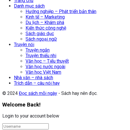
Trang chủ
Danh mục sách
Hướng nghiệp – Phát triển bản thân
Kinh tế – Marketing
Du lịch – Khám phá
Kiến thức công nghệ
Sách giáo dục
Sách ngoại ngữ
Truyện nói
Truyện ngắn
Truyện thiếu nhi
Văn học – Tiểu thuyết
Văn học nước ngoài
Văn học Việt Nam
Nhà văn – nhà sách
Trích dẫn – câu nói hay
© 2024
Đọc sách mỗi ngày
- Sách hay nên đọc.
Welcome Back!
Login to your account below