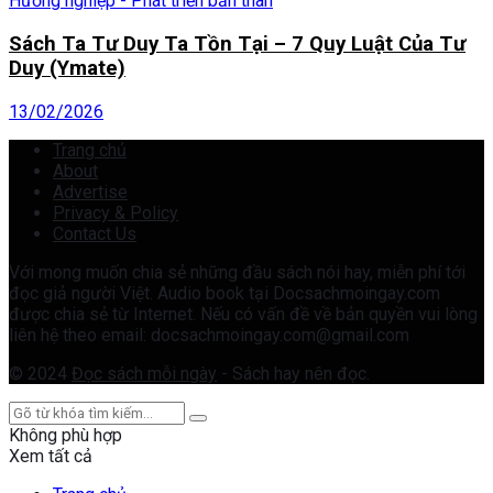
Hướng nghiệp - Phát triển bản thân
Sách Ta Tư Duy Ta Tồn Tại – 7 Quy Luật Của Tư
Duy (Ymate)
13/02/2026
Trang chủ
About
Advertise
Privacy & Policy
Contact Us
Với mong muốn chia sẻ những đầu sách nói hay, miễn phí tới
đọc giả người Việt. Audio book tại Docsachmoingay.com
được chia sẻ từ Internet. Nếu có vấn đề về bản quyền vui lòng
liên hệ theo email: docsachmoingay.com@gmail.com
© 2024
Đọc sách mỗi ngày
- Sách hay nên đọc.
Không phù hợp
Xem tất cả