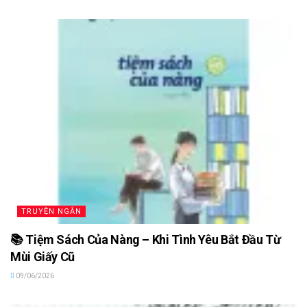
TRUYỆN NGẮN
📚 Tiệm Sách Của Nàng – Khi Tình Yêu Bắt Đầu Từ
Mùi Giấy Cũ
09/06/2026