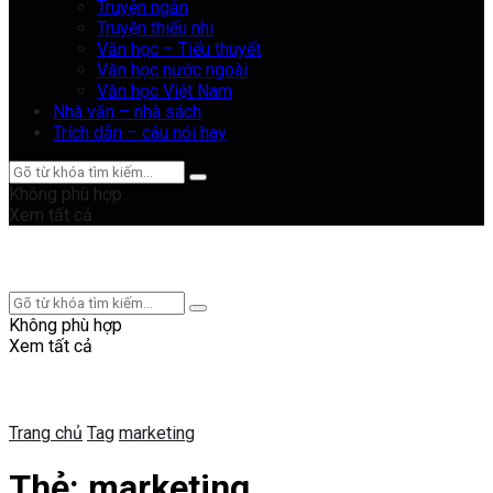
Truyện ngắn
Truyện thiếu nhi
Văn học – Tiểu thuyết
Văn học nước ngoài
Văn học Việt Nam
Nhà văn – nhà sách
Trích dẫn – câu nói hay
Không phù hợp
Xem tất cả
Không phù hợp
Xem tất cả
Trang chủ
Tag
marketing
Thẻ:
marketing