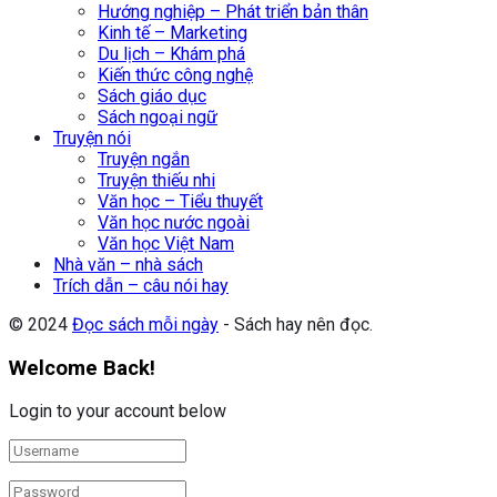
Hướng nghiệp – Phát triển bản thân
Kinh tế – Marketing
Du lịch – Khám phá
Kiến thức công nghệ
Sách giáo dục
Sách ngoại ngữ
Truyện nói
Truyện ngắn
Truyện thiếu nhi
Văn học – Tiểu thuyết
Văn học nước ngoài
Văn học Việt Nam
Nhà văn – nhà sách
Trích dẫn – câu nói hay
© 2024
Đọc sách mỗi ngày
- Sách hay nên đọc.
Welcome Back!
Login to your account below