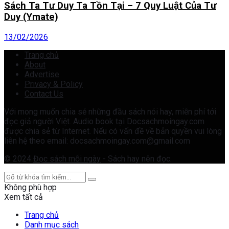
Sách Ta Tư Duy Ta Tồn Tại – 7 Quy Luật Của Tư
Duy (Ymate)
13/02/2026
Trang chủ
About
Advertise
Privacy & Policy
Contact Us
Với mong muốn chia sẻ những đầu sách nói hay, miễn phí tới
đọc giả người Việt. Audio book tại Docsachmoingay.com
được chia sẻ từ Internet. Nếu có vấn đề về bản quyền vui lòng
liên hệ theo email: docsachmoingay.com@gmail.com
© 2024
Đọc sách mỗi ngày
- Sách hay nên đọc.
Không phù hợp
Xem tất cả
Trang chủ
Danh mục sách