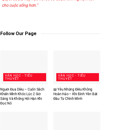
cho cuộc sống hơn."
Follow Our Page
VĂN HỌC - TIỂU
VĂN HỌC - TIỂU
THUYẾT
THUYẾT
Người Đua Diều – Cuốn Sách
📖 Yêu Những Điều Không
Khiến Mình Khóc Lúc 2 Giờ
Hoàn Hảo – Khi Bình Yên Bắt
Sáng Và Không Hối Hận Khi
Đầu Từ Chính Mình
Đọc Nó