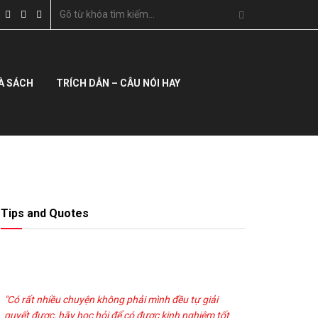
À SÁCH
TRÍCH DẪN – CÂU NÓI HAY
Tips and Quotes
"Có rất nhiều chuyện không phải mình đều tự giải
quyết được, hãy học hỏi để có được kinh nghiệm tốt