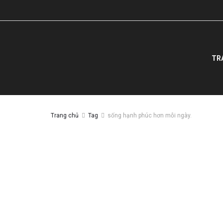
TR
Trang chủ
Tag
sống hạnh phúc hơn mỗi ngày.