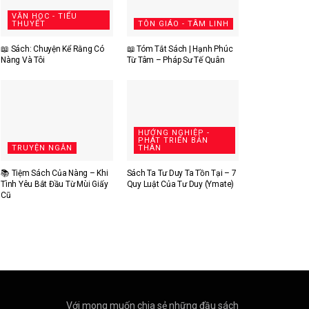
VĂN HỌC - TIỂU
THUYẾT
TÔN GIÁO - TÂM LINH
📖 Sách: Chuyện Kể Rằng Có
📖 Tóm Tắt Sách | Hạnh Phúc
Nàng Và Tôi
Từ Tâm – Pháp Sư Tế Quân
HƯỚNG NGHIỆP -
PHÁT TRIỂN BẢN
TRUYỆN NGẮN
THÂN
📚 Tiệm Sách Của Nàng – Khi
Sách Ta Tư Duy Ta Tồn Tại – 7
Tình Yêu Bắt Đầu Từ Mùi Giấy
Quy Luật Của Tư Duy (Ymate)
Cũ
Với mong muốn chia sẻ những đầu sách