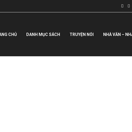
ANG CHỦ
DANH MỤC SÁCH
TRUYỆN NÓI
NHÀ VĂN – NH