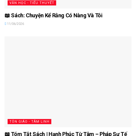
VĂN HỌC - TIỂU THUYẾT
📖 Sách: Chuyện Kể Rằng Có Nàng Và Tôi
11/06/2026
TÔN GIÁO - TÂM LINH
📖 Tóm Tắt Sách | Hạnh Phúc Từ Tâm – Pháp Sư Tế