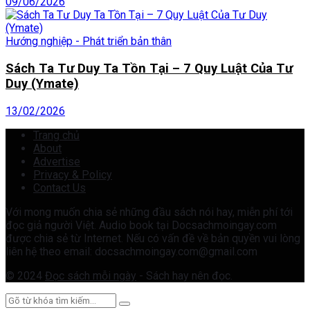
09/06/2026
Hướng nghiệp - Phát triển bản thân
Sách Ta Tư Duy Ta Tồn Tại – 7 Quy Luật Của Tư
Duy (Ymate)
13/02/2026
Trang chủ
About
Advertise
Privacy & Policy
Contact Us
Với mong muốn chia sẻ những đầu sách nói hay, miễn phí tới
đọc giả người Việt. Audio book tại Docsachmoingay.com
được chia sẻ từ Internet. Nếu có vấn đề về bản quyền vui lòng
liên hệ theo email: docsachmoingay.com@gmail.com
© 2024
Đọc sách mỗi ngày
- Sách hay nên đọc.