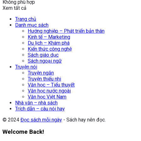
Không phù hợp
Xem tất cả
Trang chủ
Danh mục sách
Hướng nghiệp – Phát triển bản thân
Kinh tế – Marketing
Du lịch – Khám phá
Kiến thức công nghệ
Sách giáo dục
Sách ngoại ngữ
Truyện nói
Truyện ngắn
Truyện thiếu nhi
Văn học – Tiểu thuyết
Văn học nước ngoài
Văn học Việt Nam
Nhà văn – nhà sách
Trích dẫn – câu nói hay
© 2024
Đọc sách mỗi ngày
- Sách hay nên đọc.
Welcome Back!