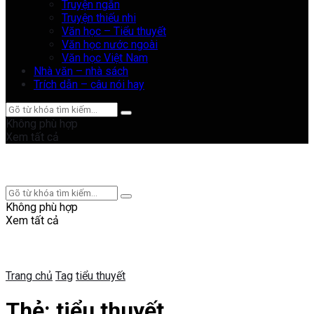
Truyện ngắn
Truyện thiếu nhi
Văn học – Tiểu thuyết
Văn học nước ngoài
Văn học Việt Nam
Nhà văn – nhà sách
Trích dẫn – câu nói hay
Không phù hợp
Xem tất cả
Không phù hợp
Xem tất cả
Trang chủ
Tag
tiểu thuyết
Thẻ:
tiểu thuyết