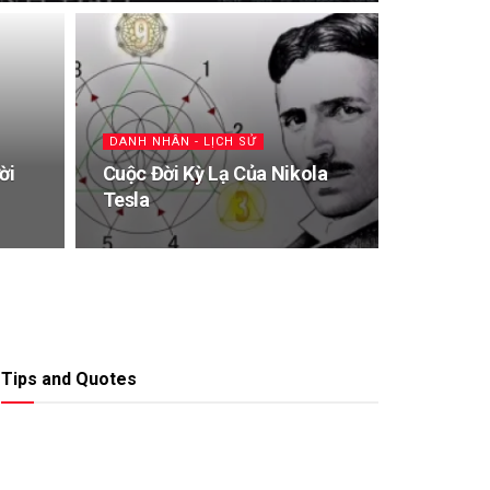
DANH NHÂN - LỊCH SỬ
ời
Cuộc Đời Kỳ Lạ Của Nikola
Tesla
Tips and Quotes