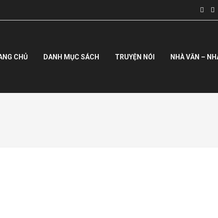
ANG CHỦ
DANH MỤC SÁCH
TRUYỆN NÓI
NHÀ VĂN – NH