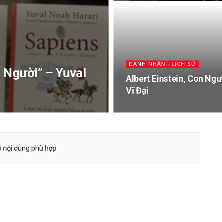
DANH NHÂN - LỊCH SỬ
 Người” – Yuval
Albert Einstein, Con Ngư
Vĩ Đại
 nội dung phù hợp