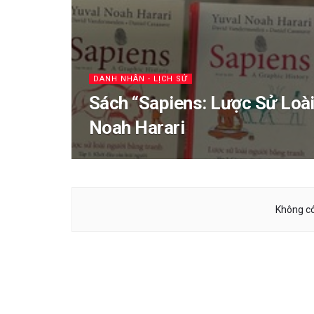
DANH NHÂN - LỊCH SỬ
Sách “Sapiens: Lược Sử Loài
Noah Harari
Không có