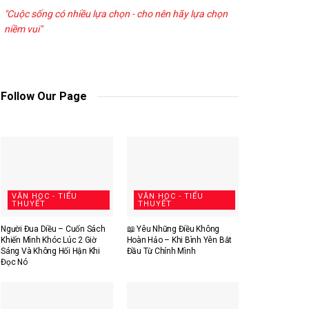
"Cuộc sống có nhiều lựa chọn - cho nên hãy lựa chọn
niềm vui"
Follow Our Page
VĂN HỌC - TIỂU
VĂN HỌC - TIỂU
THUYẾT
THUYẾT
Người Đua Diều – Cuốn Sách
📖 Yêu Những Điều Không
Khiến Mình Khóc Lúc 2 Giờ
Hoàn Hảo – Khi Bình Yên Bắt
Sáng Và Không Hối Hận Khi
Đầu Từ Chính Mình
Đọc Nó