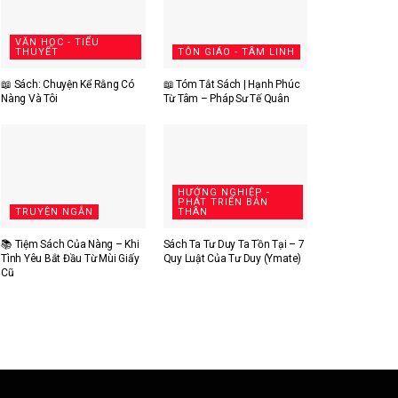
VĂN HỌC - TIỂU
THUYẾT
TÔN GIÁO - TÂM LINH
📖 Sách: Chuyện Kể Rằng Có
📖 Tóm Tắt Sách | Hạnh Phúc
Nàng Và Tôi
Từ Tâm – Pháp Sư Tế Quân
HƯỚNG NGHIỆP -
PHÁT TRIỂN BẢN
TRUYỆN NGẮN
THÂN
📚 Tiệm Sách Của Nàng – Khi
Sách Ta Tư Duy Ta Tồn Tại – 7
Tình Yêu Bắt Đầu Từ Mùi Giấy
Quy Luật Của Tư Duy (Ymate)
Cũ