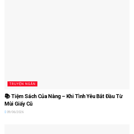
TRUYỆN NGẮN
📚 Tiệm Sách Của Nàng – Khi Tình Yêu Bắt Đầu Từ
Mùi Giấy Cũ
09/06/2026