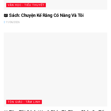
VĂN HỌC - TIỂU THUYẾT
📖 Sách: Chuyện Kể Rằng Có Nàng Và Tôi
11/06/2026
TÔN GIÁO - TÂM LINH