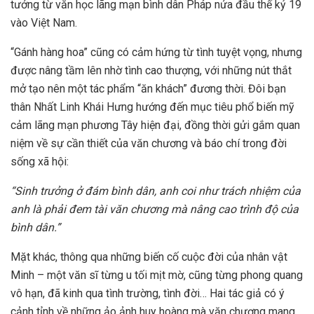
tưởng từ văn học lãng mạn bình dân Pháp nửa đầu thế kỷ 19
vào Việt Nam.
“Gánh hàng hoa” cũng có cảm hứng từ tình tuyệt vọng, nhưng
được nâng tầm lên nhờ tình cao thượng, với những nút thắt
mở tạo nên một tác phẩm “ăn khách” đương thời. Đôi bạn
thân Nhất Linh Khái Hưng hướng đến mục tiêu phổ biến mỹ
cảm lãng mạn phương Tây hiện đại, đồng thời gửi gắm quan
niệm về sự cần thiết của văn chương và báo chí trong đời
sống xã hội:
“Sinh trưởng ở đám bình dân, anh coi như trách nhiệm của
anh là phải đem tài văn chương mà nâng cao trình độ của
bình dân.”
Mặt khác, thông qua những biến cố cuộc đời của nhân vật
Minh – một văn sĩ từng u tối mịt mờ, cũng từng phong quang
vô hạn, đã kinh qua tình trường, tình đời… Hai tác giả có ý
cảnh tỉnh về những ảo ảnh huy hoàng mà văn chương mang