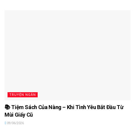
TRUYỆN NGẮN
📚 Tiệm Sách Của Nàng – Khi Tình Yêu Bắt Đầu Từ
Mùi Giấy Cũ
09/06/2026