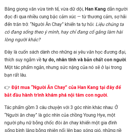
Bằng giọng văn vừa tinh tế, vừa dữ dội,
Han Kang
dẫn người
đọc đi qua nhiều cung bậc cảm xúc — từ thương cảm, sợ hãi
đến trăn trở. “Người Ăn Chay” khiến ta tự hỏi:
Liệu chúng ta
có đang sống theo ý mình, hay chỉ đang cố gắng làm hài
lòng người khác?
Đây là cuốn sách dành cho những ai yêu văn học đương đại,
thích suy ngẫm về
tự do, nhân tính và bản chất con người
.
Một tác phẩm ngắn, nhưng sức nặng của nó sẽ ở lại trong
bạn rất lâu.
👉
Đặt mua “Người Ăn Chay” của Han Kang tại đây để
bắt đầu hành trình khám phá nội tâm con người.
Tác phẩm gồm 3 câu chuyện với 3 góc nhìn khác nhau: Ở
“Người ăn chay” là góc nhìn của chồng Young Hye, một
người phụ nữ bỗng chốc đòi ăn chay khiến một gia đình
sống bình lặng bỗng nhiên nổi lên bao sóng gió, những nề