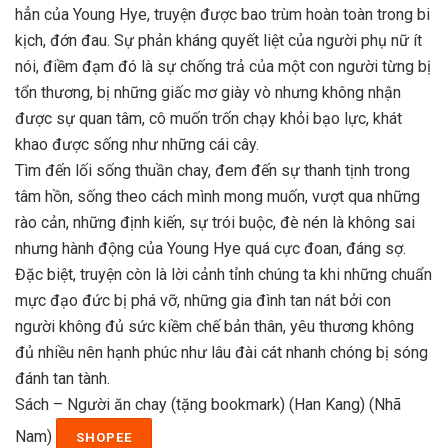
hẳn của Young Hye, truyện được bao trùm hoàn toàn trong bi
kịch, đớn đau. Sự phản kháng quyết liệt của người phụ nữ ít
nói, điềm đạm đó là sự chống trả của một con người từng bị
tổn thương, bị những giấc mơ giày vò nhưng không nhận
được sự quan tâm, cô muốn trốn chạy khỏi bạo lực, khát
khao được sống như những cái cây.
Tìm đến lối sống thuần chay, đem đến sự thanh tịnh trong
tâm hồn, sống theo cách mình mong muốn, vượt qua những
rào cản, những định kiến, sự trói buộc, đè nén là không sai
nhưng hành động của Young Hye quá cực đoan, đáng sợ.
Đặc biệt, truyện còn là lời cảnh tỉnh chúng ta khi những chuẩn
mực đạo đức bị phá vỡ, những gia đình tan nát bởi con
người không đủ sức kiềm chế bản thân, yêu thương không
đủ nhiều nên hạnh phúc như lâu đài cát nhanh chóng bị sóng
đánh tan tành.
Sách – Người ăn chay (tặng bookmark) (Han Kang) (Nhã
Nam)
SHOPEE