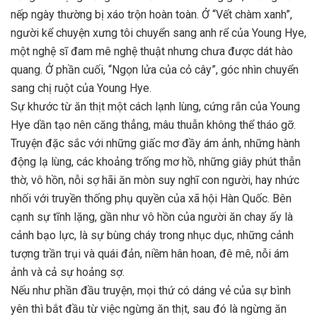
nếp ngày thường bị xáo trộn hoàn toàn. Ở “Vết chàm xanh”,
người kể chuyện xưng tôi chuyển sang anh rể của Young Hye,
một nghệ sĩ đam mê nghệ thuật nhưng chưa được dát hào
quang. Ở phần cuối, “Ngọn lửa của cỏ cây”, góc nhìn chuyển
sang chị ruột của Young Hye.
Sự khước từ ăn thịt một cách lạnh lùng, cứng rắn của Young
Hye dần tạo nên căng thẳng, mâu thuẫn không thể tháo gỡ.
Truyện đặc sắc với những giấc mơ đầy ám ảnh, những hành
động lạ lùng, các khoảng trống mơ hồ, những giây phút thẫn
thờ, vô hồn, nỗi sợ hãi ăn mòn suy nghĩ con người, hay nhức
nhối với truyền thống phụ quyền của xã hội Hàn Quốc. Bên
cạnh sự tĩnh lặng, gần như vô hồn của người ăn chay ấy là
cảnh bạo lực, là sự bùng cháy trong nhục dục, những cảnh
tượng trần trụi và quái đản, niềm hân hoan, đê mê, nỗi ám
ảnh và cả sự hoảng sợ.
Nếu như phần đầu truyện, mọi thứ có dáng vẻ của sự bình
yên thì bắt đầu từ việc ngừng ăn thịt, sau đó là ngừng ăn