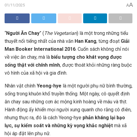
A
01/11/2025
A
“
Người Ăn Chay
” (
The Vegetarian
) là một trong những tiểu
thuyết nổi tiếng nhất của nhà văn
Han Kang
, từng đoạt
Giải
Man Booker International 2016
. Cuốn sách không chỉ nói
về việc ăn chay, mà là
biểu tượng cho khát vọng được
sống thật với chính mình
, được thoát khỏi những ràng buộc
vô hình của xã hội và gia đình.
Nhân vật chính
Yeong-hye
là một người phụ nữ bình thường,
sống trong khuôn khổ truyền thống. Một ngày, cô quyết định
ăn chay sau những cơn ác mộng kinh hoàng về máu và thịt.
Hành động ấy khiến mọi người xung quanh cho rằng cô điên,
nhưng thực ra, đó là cách Yeong-hye
phản kháng lại bạo
lực, sự kiểm soát và những kỳ vọng khắc nghiệt
mà xã
hội áp đặt lên phụ nữ.