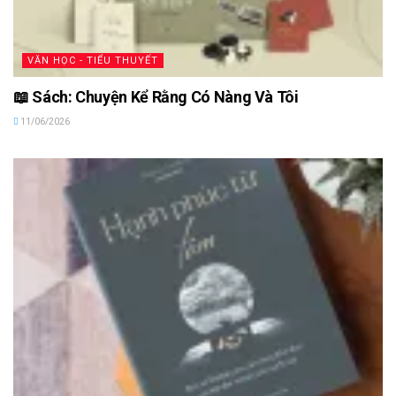
VĂN HỌC - TIỂU THUYẾT
📖 Sách: Chuyện Kể Rằng Có Nàng Và Tôi
11/06/2026