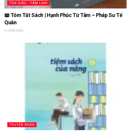
TÔN GIÁO - TÂM LINH
📖 Tóm Tắt Sách | Hạnh Phúc Từ Tâm – Pháp Sư Tế
Quân
10/06/2026
TRUYỆN NGẮN