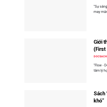
"Sự sáng
may mắn -
Giới 
(Firs
DOCSACH
"Flow - 
tâm lý họ
Sách 
khó”