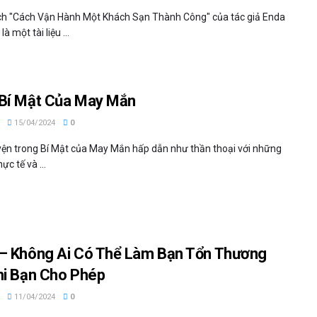
h "Cách Vận Hành Một Khách Sạn Thành Công" của tác giả Enda
là một tài liệu ...
Bí Mật Của May Mắn
15/04/2024
0
ện trong Bí Mật của May Mắn hấp dẫn như thần thoại với những
ực tế và ...
– Không Ai Có Thể Làm Bạn Tổn Thương
hi Bạn Cho Phép
11/04/2024
0