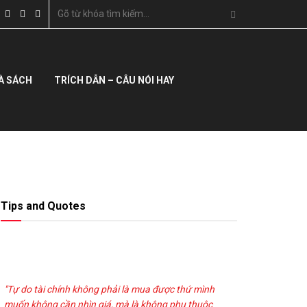
À SÁCH
TRÍCH DẪN – CÂU NÓI HAY
Tips and Quotes
"Tự do tài chính không phải là mua được thứ mình
muốn không cần nhìn giá, mà là không phụ thuộc