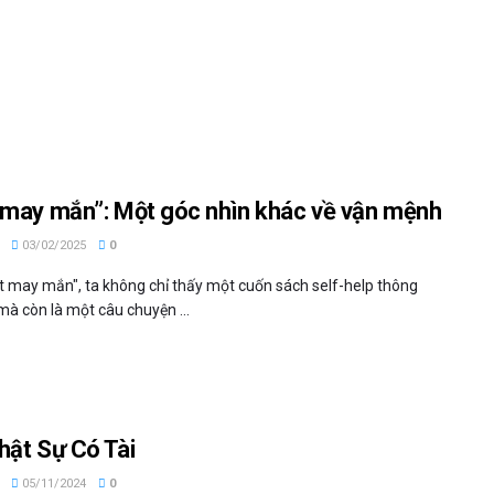
 may mắn”: Một góc nhìn khác về vận mệnh
03/02/2025
0
t may mắn", ta không chỉ thấy một cuốn sách self-help thông
mà còn là một câu chuyện ...
hật Sự Có Tài
05/11/2024
0