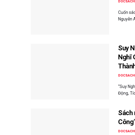
DOCSACH
Cuốn sác
Nguyễn A
Suy N
Nghĩ 
Thàn
DOCSACH
“Suy Ngh
Động, Tí
Sách 
Công
DOCSACH