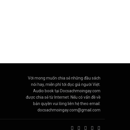
Với mong muốn chia sẻ những đầu sách
nói hay, miễn phí tới đọc giả người Việt.
Audio book tại Docsachmoingay.com
được chia sẻ từ Internet. Nếu có vấn đề về
bản quyền vui lòng liên hệ theo email:
docsachmoingay.com@gmail.com