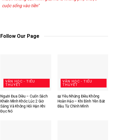
cuộc sống vào tiền"
Follow Our Page
VĂN HỌC - TIỂU
VĂN HỌC - TIỂU
THUYẾT
THUYẾT
Người Đua Diều – Cuốn Sách
📖 Yêu Những Điều Không
Khiến Mình Khóc Lúc 2 Giờ
Hoàn Hảo – Khi Bình Yên Bắt
Sáng Và Không Hối Hận Khi
Đầu Từ Chính Mình
Đọc Nó