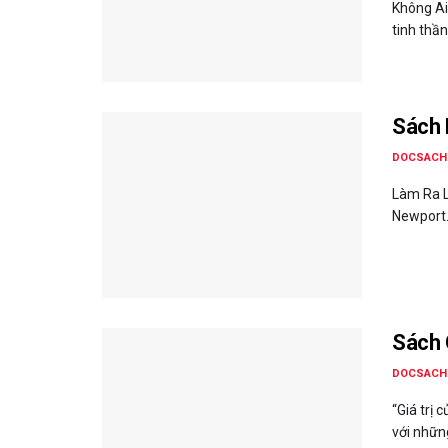
Không Ai
tinh thần
Sách 
DOCSACH
Làm Ra L
Newport.
Sách G
DOCSACH
“Giá trị 
với những