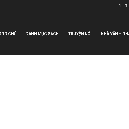
ANG CHỦ
DANH MỤC SÁCH
TRUYỆN NÓI
NHÀ VĂN – NH