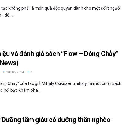
 tạo không phải là món quà độc quyền dành cho một số ít người
 đó ...
thiệu và đánh giá sách “Flow – Dòng Chảy”
t News)
23/10/2024
0
Dòng Chảy" của tác giả Mihaly Csikszentmihalyi là một cuốn sách
c nổi bật, khám phá ...
“Dưỡng tâm giàu có dưỡng thân nghèo