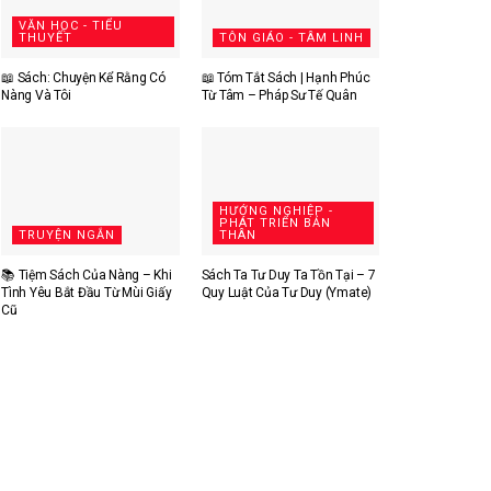
VĂN HỌC - TIỂU
THUYẾT
TÔN GIÁO - TÂM LINH
📖 Sách: Chuyện Kể Rằng Có
📖 Tóm Tắt Sách | Hạnh Phúc
Nàng Và Tôi
Từ Tâm – Pháp Sư Tế Quân
HƯỚNG NGHIỆP -
PHÁT TRIỂN BẢN
TRUYỆN NGẮN
THÂN
📚 Tiệm Sách Của Nàng – Khi
Sách Ta Tư Duy Ta Tồn Tại – 7
Tình Yêu Bắt Đầu Từ Mùi Giấy
Quy Luật Của Tư Duy (Ymate)
Cũ