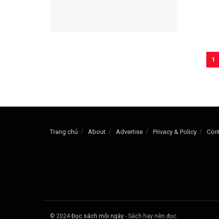
1
Trang chủ
About
Advertise
Privacy & Policy
Con
© 2024
Đọc sách mỗi ngày
- Sách hay nên đọc.