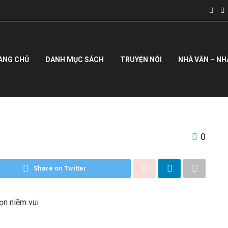
ANG CHỦ
DANH MỤC SÁCH
TRUYỆN NÓI
NHÀ VĂN – NH
0
Share on Twitter
ọn niềm vui