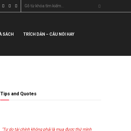
À SÁCH
TRÍCH DẪN – CÂU NÓI HAY
Tips and Quotes
"Tự do tài chính không phải là mua được thứ mình