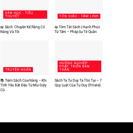
VĂN HỌC - TIỂU
THUYẾT
TÔN GIÁO - TÂM LINH
📖 Sách: Chuyện Kể Rằng Có
📖 Tóm Tắt Sách | Hạnh Phúc
Nàng Và Tôi
Từ Tâm – Pháp Sư Tế Quân
HƯỚNG NGHIỆP -
PHÁT TRIỂN BẢN
TRUYỆN NGẮN
THÂN
📚 Tiệm Sách Của Nàng – Khi
Sách Ta Tư Duy Ta Tồn Tại – 7
Tình Yêu Bắt Đầu Từ Mùi Giấy
Quy Luật Của Tư Duy (Ymate)
Cũ