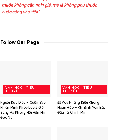
muốn không cần nhìn giá, mà là không phụ thuộc
cuộc sống vào tiền"
Follow Our Page
VĂN HỌC - TIỂU
VĂN HỌC - TIỂU
THUYẾT
THUYẾT
Người Đua Diều – Cuốn Sách
📖 Yêu Những Điều Không
Khiến Mình Khóc Lúc 2 Giờ
Hoàn Hảo – Khi Bình Yên Bắt
Sáng Và Không Hối Hận Khi
Đầu Từ Chính Mình
Đọc Nó