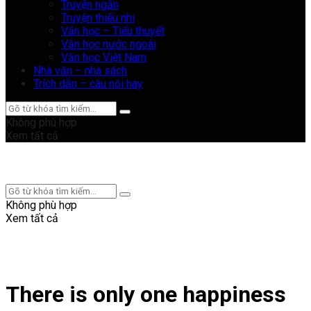
Truyện ngắn
Truyện thiếu nhi
Văn học – Tiểu thuyết
Văn học nước ngoài
Văn học Việt Nam
Nhà văn – nhà sách
Trích dẫn – câu nói hay
Không phù hợp
Xem tất cả
Không phù hợp
Xem tất cả
There is only one happiness