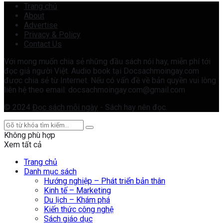
Trang chủ
About
Advertise
Privacy & Policy
Contact Us
Với mong muốn chia sẻ những đầu sách nói hay, miễn phí tới
đọc giả người Việt. Audio book tại Docsachmoingay.com
được chia sẻ từ Internet. Nếu có vấn đề về bản quyền vui lòng
liên hệ theo email: docsachmoingay.com@gmail.com
© 2024
Đọc sách mỗi ngày
- Sách hay nên đọc.
Không phù hợp
Xem tất cả
Trang chủ
Danh mục sách
Hướng nghiệp – Phát triển bản thân
Kinh tế – Marketing
Du lịch – Khám phá
Kiến thức công nghệ
Sách giáo dục