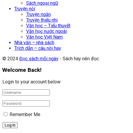
Sách ngoại ngữ
Truyện nói
Truyện ngắn
Truyện thiếu nhi
Văn học – Tiểu thuyết
Văn học nước ngoài
Văn học Việt Nam
Nhà văn – nhà sách
Trích dẫn – câu nói hay
© 2024
Đọc sách mỗi ngày
- Sách hay nên đọc.
Welcome Back!
Login to your account below
Remember Me