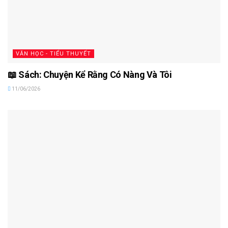
VĂN HỌC - TIỂU THUYẾT
📖 Sách: Chuyện Kể Rằng Có Nàng Và Tôi
11/06/2026