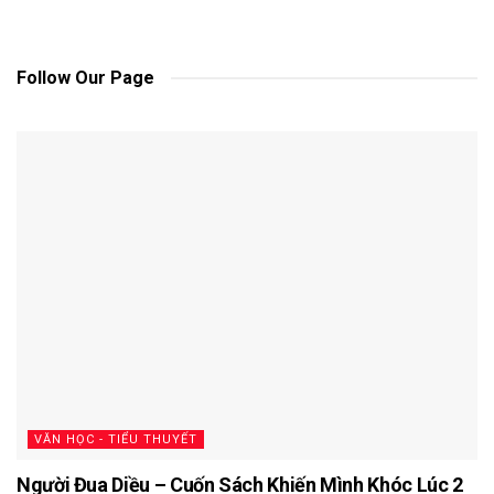
Follow Our Page
VĂN HỌC - TIỂU THUYẾT
Người Đua Diều – Cuốn Sách Khiến Mình Khóc Lúc 2