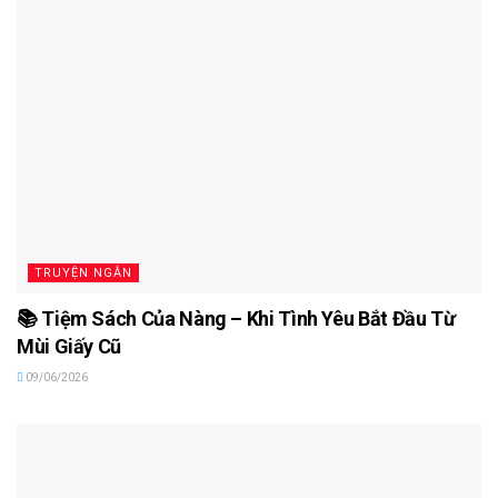
TRUYỆN NGẮN
📚 Tiệm Sách Của Nàng – Khi Tình Yêu Bắt Đầu Từ
Mùi Giấy Cũ
09/06/2026