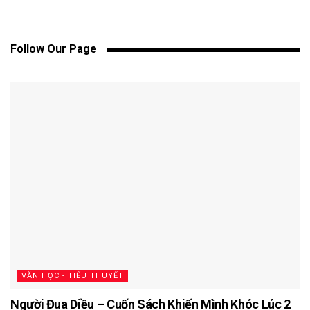
Follow Our Page
VĂN HỌC - TIỂU THUYẾT
Người Đua Diều – Cuốn Sách Khiến Mình Khóc Lúc 2