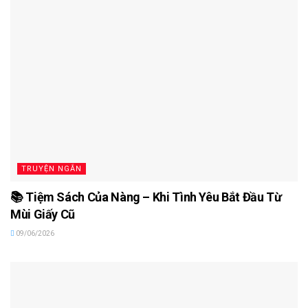
TRUYỆN NGẮN
📚 Tiệm Sách Của Nàng – Khi Tình Yêu Bắt Đầu Từ
Mùi Giấy Cũ
09/06/2026