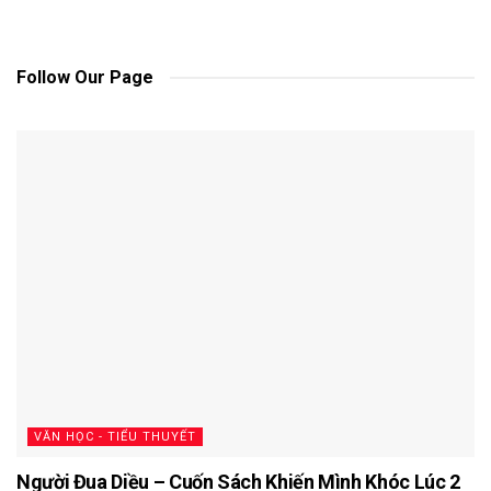
Follow Our Page
VĂN HỌC - TIỂU THUYẾT
Người Đua Diều – Cuốn Sách Khiến Mình Khóc Lúc 2