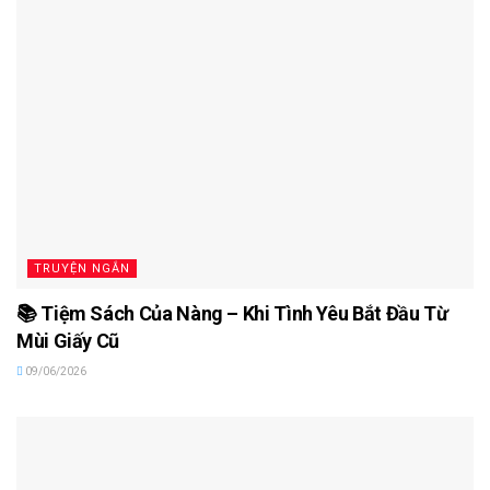
TRUYỆN NGẮN
📚 Tiệm Sách Của Nàng – Khi Tình Yêu Bắt Đầu Từ
Mùi Giấy Cũ
09/06/2026