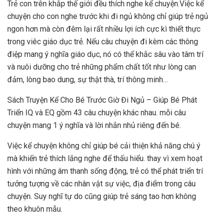
Trẻ con trên khắp thế giới đều thích nghe kể chuyện.Việc kể
chuyện cho con nghe trước khi đi ngủ không chỉ giúp trẻ ngủ
ngon hơn mà còn đêm lại rất nhiều lợi ích cực kì thiết thực
trong viêc giáo dục trẻ. Nếu câu chuyện đi kèm các thông
điệp mang ý nghĩa giáo dục, nó có thể khắc sâu vào tâm trí
và nuôi dưỡng cho trẻ những phẩm chất tốt như lòng can
đảm, lòng bao dung, sự thật thà, trí thông minh…
Sách Truyện Kể Cho Bé Trước Giờ Đi Ngủ – Giúp Bé Phát
Triển IQ và EQ gồm 43 câu chuyện khác nhau. mỗi câu
chuyện mang 1 ý nghĩa và lời nhắn nhủ riêng đến bé.
Việc kể chuyện không chỉ giúp bé cải thiện khả năng chú ý
mà khiến trẻ thích lắng nghe để thấu hiểu. thay vì xem hoạt
hình với những âm thanh sống động, trẻ có thể phát triển trí
tưởng tượng về các nhân vật sự việc, địa điểm trong câu
chuyện. Suy nghĩ tự do cũng giúp trẻ sáng tao hơn không
theo khuôn mẫu.