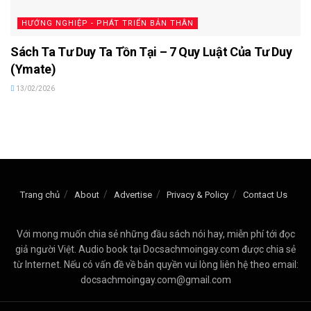
HƯỚNG NGHIỆP - PHÁT TRIỂN BẢN THÂN
Sách Ta Tư Duy Ta Tồn Tại – 7 Quy Luật Của Tư Duy
(Ymate)
13/02/2026
Trang chủ
About
Advertise
Privacy & Policy
Contact Us
Với mong muốn chia sẻ những đầu sách nói hay, miễn phí tới đọc
giả người Việt. Audio book tại Docsachmoingay.com được chia sẻ
từ Internet. Nếu có vấn đề về bản quyền vui lòng liên hệ theo email:
docsachmoingay.com@gmail.com