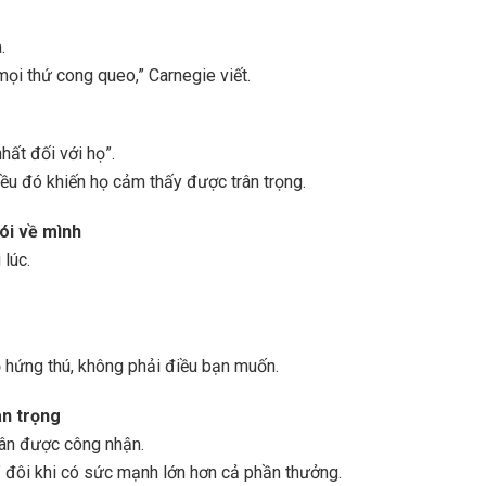
.
ọi thứ cong queo,” Carnegie viết.
hất đối với họ”.
iều đó khiến họ cảm thấy được trân trọng.
ói về mình
 lúc.
họ hứng thú, không phải điều bạn muốn.
an trọng
hân được công nhận.
m” đôi khi có sức mạnh lớn hơn cả phần thưởng.