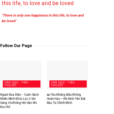
this life, to love and be loved
"
There is only one happiness in this life, to love and
be loved
"
Follow Our Page
VĂN HỌC - TIỂU
VĂN HỌC - TIỂU
THUYẾT
THUYẾT
Người Đua Diều – Cuốn Sách
📖 Yêu Những Điều Không
Khiến Mình Khóc Lúc 2 Giờ
Hoàn Hảo – Khi Bình Yên Bắt
Sáng Và Không Hối Hận Khi
Đầu Từ Chính Mình
Đọc Nó