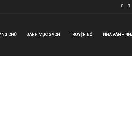
ANG CHỦ
DANH MỤC SÁCH
TRUYỆN NÓI
NHÀ VĂN – NH