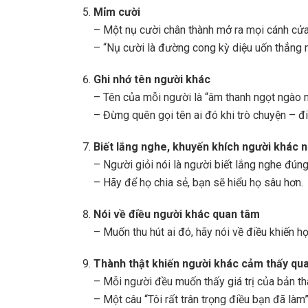
Mỉm cười
– Một nụ cười chân thành mở ra mọi cánh cửa
– “Nụ cười là đường cong kỳ diệu uốn thẳng m
Ghi nhớ tên người khác
– Tên của mỗi người là “âm thanh ngọt ngào n
– Đừng quên gọi tên ai đó khi trò chuyện – đ
Biết lắng nghe, khuyến khích người khác n
– Người giỏi nói là người biết lắng nghe đúng
– Hãy để họ chia sẻ, bạn sẽ hiểu họ sâu hơn.
Nói về điều người khác quan tâm
– Muốn thu hút ai đó, hãy nói về điều khiến 
Thành thật khiến người khác cảm thấy qu
– Mỗi người đều muốn thấy giá trị của bản t
– Một câu “Tôi rất trân trọng điều bạn đã là