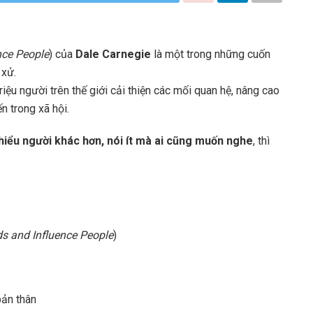
nce People
) của
Dale Carnegie
là một trong những cuốn
 xử.
ệu người trên thế giới cải thiện các mối quan hệ, nâng cao
n trong xã hội.
hiểu người khác hơn, nói ít mà ai cũng muốn nghe
, thì
s and Influence People
)
bản thân