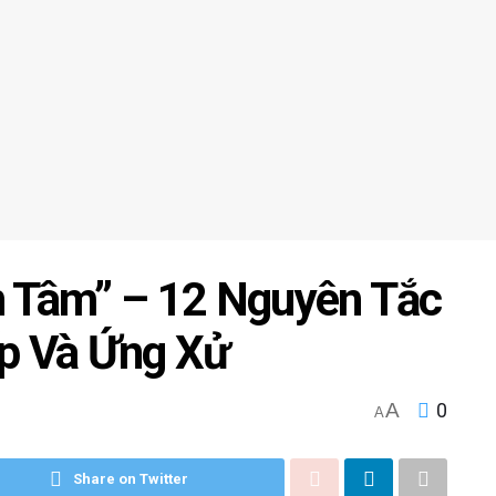
n Tâm” – 12 Nguyên Tắc
ếp Và Ứng Xử
A
0
A
Share on Twitter