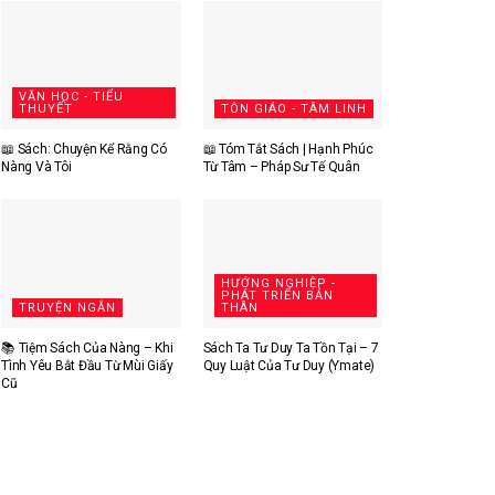
VĂN HỌC - TIỂU
THUYẾT
TÔN GIÁO - TÂM LINH
📖 Sách: Chuyện Kể Rằng Có
📖 Tóm Tắt Sách | Hạnh Phúc
Nàng Và Tôi
Từ Tâm – Pháp Sư Tế Quân
HƯỚNG NGHIỆP -
PHÁT TRIỂN BẢN
TRUYỆN NGẮN
THÂN
📚 Tiệm Sách Của Nàng – Khi
Sách Ta Tư Duy Ta Tồn Tại – 7
Tình Yêu Bắt Đầu Từ Mùi Giấy
Quy Luật Của Tư Duy (Ymate)
Cũ