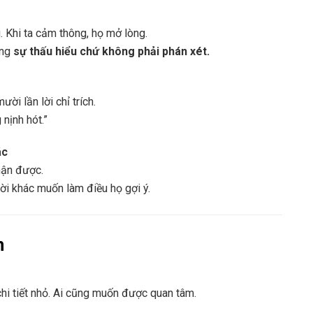
. Khi ta cảm thông, họ mở lòng.
ằng
sự thấu hiểu chứ không phải phán xét.
i lần lời chỉ trích.
nịnh hót.”
ác
nhận được.
ười khác muốn làm điều họ gợi ý.
m
chi tiết nhỏ. Ai cũng muốn được quan tâm.