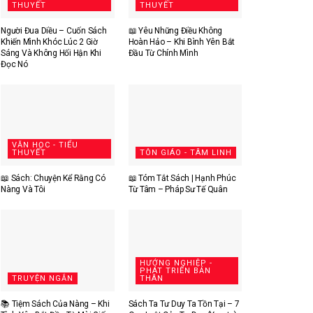
THUYẾT
THUYẾT
Người Đua Diều – Cuốn Sách
📖 Yêu Những Điều Không
Khiến Mình Khóc Lúc 2 Giờ
Hoàn Hảo – Khi Bình Yên Bắt
Sáng Và Không Hối Hận Khi
Đầu Từ Chính Mình
Đọc Nó
VĂN HỌC - TIỂU
THUYẾT
TÔN GIÁO - TÂM LINH
📖 Sách: Chuyện Kể Rằng Có
📖 Tóm Tắt Sách | Hạnh Phúc
Nàng Và Tôi
Từ Tâm – Pháp Sư Tế Quân
HƯỚNG NGHIỆP -
PHÁT TRIỂN BẢN
TRUYỆN NGẮN
THÂN
📚 Tiệm Sách Của Nàng – Khi
Sách Ta Tư Duy Ta Tồn Tại – 7