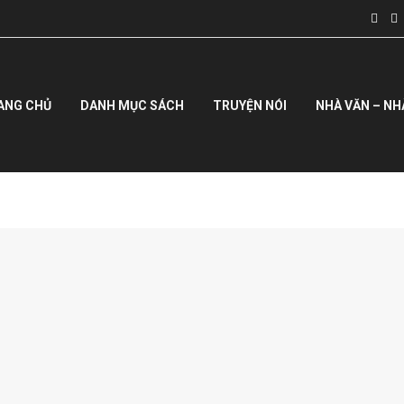
ANG CHỦ
DANH MỤC SÁCH
TRUYỆN NÓI
NHÀ VĂN – NH