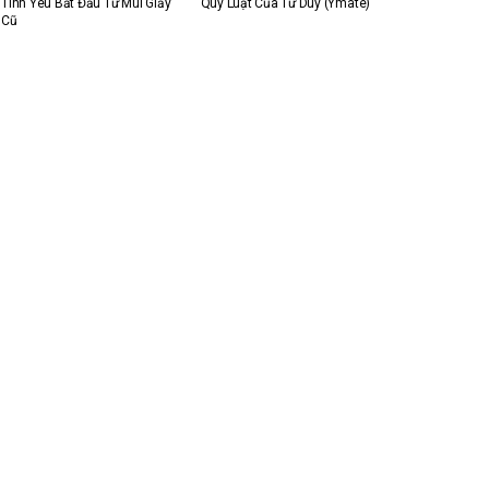
Tình Yêu Bắt Đầu Từ Mùi Giấy
Quy Luật Của Tư Duy (Ymate)
Cũ