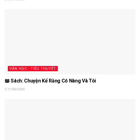
VĂN HỌC - TIỂU THUYẾT
📖 Sách: Chuyện Kể Rằng Có Nàng Và Tôi
11/06/2026