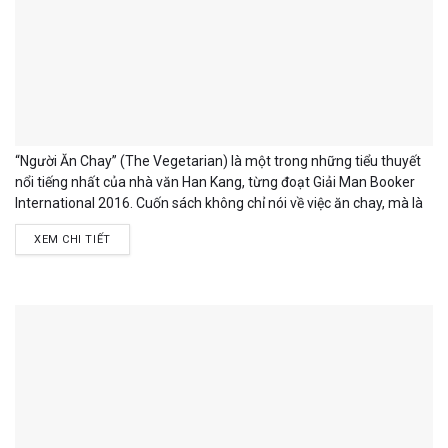
“Người Ăn Chay” (The Vegetarian) là một trong những tiểu thuyết
nổi tiếng nhất của nhà văn Han Kang, từng đoạt Giải Man Booker
International 2016. Cuốn sách không chỉ nói về việc ăn chay, mà là
biểu tượng cho khát vọng được sống thật với chính mình, được
XEM CHI TIẾT
thoát khỏi những ràng buộc vô hình của xã hội và gia đình. Nhân
vật chính...