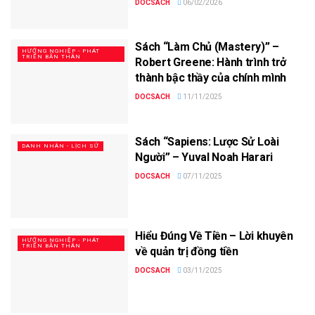
DOCSACH
06/02/2026
Sách “Làm Chủ (Mastery)” –
HƯỚNG NGHIỆP - PHÁT
TRIỂN BẢN THÂN
Robert Greene: Hành trình trở
thành bậc thầy của chính mình
DOCSACH
11/11/2025
Sách “Sapiens: Lược Sử Loài
DANH NHÂN - LỊCH SỬ
Người” – Yuval Noah Harari
DOCSACH
07/11/2025
Hiểu Đúng Về Tiền – Lời khuyên
HƯỚNG NGHIỆP - PHÁT
TRIỂN BẢN THÂN
về quản trị đồng tiền
DOCSACH
03/11/2025