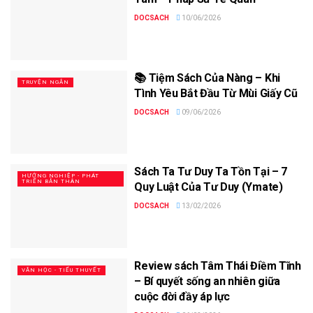
DOCSACH
10/06/2026
📚 Tiệm Sách Của Nàng – Khi
TRUYỆN NGẮN
Tình Yêu Bắt Đầu Từ Mùi Giấy Cũ
DOCSACH
09/06/2026
Sách Ta Tư Duy Ta Tồn Tại – 7
HƯỚNG NGHIỆP - PHÁT
TRIỂN BẢN THÂN
Quy Luật Của Tư Duy (Ymate)
DOCSACH
13/02/2026
Review sách Tâm Thái Điềm Tĩnh
VĂN HỌC - TIỂU THUYẾT
– Bí quyết sống an nhiên giữa
cuộc đời đầy áp lực