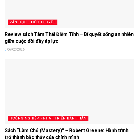
VĂN HỌC - TIỂU THUYẾT
Review sách Tâm Thái Điềm Tĩnh – Bí quyết sống an nhiên
giữa cuộc đời đầy áp lực
06/02/2026
HƯỚNG NGHIỆP - PHÁT TRIỂN BẢN THÂN
Sách “Làm Chủ (Mastery)” – Robert Greene: Hành trình
trở thành bậc thầy của chính mình