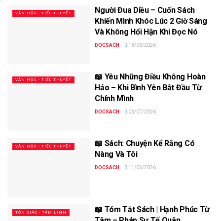
Người Đua Diều – Cuốn Sách
VĂN HỌC - TIỂU THUYẾT
Khiến Mình Khóc Lúc 2 Giờ Sáng
Và Không Hối Hận Khi Đọc Nó
DOCSACH
13/06/2026
📖 Yêu Những Điều Không Hoàn
VĂN HỌC - TIỂU THUYẾT
Hảo – Khi Bình Yên Bắt Đầu Từ
Chính Mình
DOCSACH
03/07/2026
📖 Sách: Chuyện Kể Rằng Có
VĂN HỌC - TIỂU THUYẾT
Nàng Và Tôi
DOCSACH
11/06/2026
📖 Tóm Tắt Sách | Hạnh Phúc Từ
TÔN GIÁO - TÂM LINH
Tâm – Pháp Sư Tế Quân