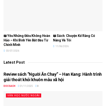
📖 Yêu Những Điều Không Hoàn
📖 Sách: Chuyện Kể Rằng Có
Hảo – Khi Bình Yên Bắt Đầu Từ
Nàng Và Tôi
Chính Mình
11/06/2026
03/07/2026
Latest Post
Review sách “Người Ăn Chay” – Han Kang: Hành trình
giải thoát khỏi khuôn mẫu xã hội
DOCSACH
01/11/2025
0
VĂN HỌC NƯỚC NGOÀI